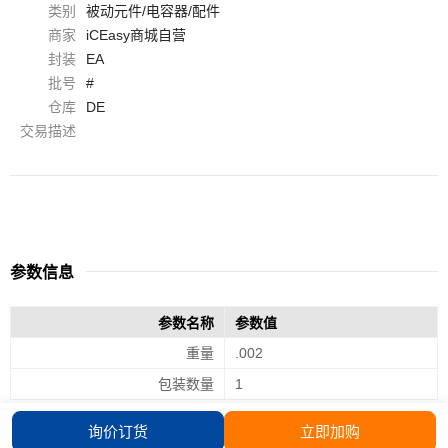
类别
被动元件/电容器/配件
商家
iCEasy商城自营
封装
EA
批号
#
仓库
DE
交易描述
参数信息
参数名称
参数值
重量
.002
包装数量
1
询价订货
立即加购