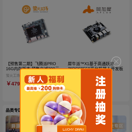
【预售第二期】飞腾派PRO
犀牛派™X1基于高通跃龙
16G内存版本 预售立减200元
™QCS8550平台机器人开发板
到手仅4599元！再送定制电源
萤火工场（Firefly Workshop）
阿加犀
与散热风扇！国产自主可控AI开
￥4799
￥3680
源硬件
品类专区