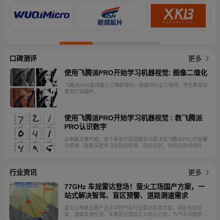
口碑测评
更多
使用飞腾派PRO开始学习机器视觉: 图像二值化
飞腾派PRO是由萤火工场研发的一款面向行业工程师、学生和爱好
者的开源硬件。
使用飞腾派PRO开始学习机器视觉 : 教飞腾派
PRO认识数字
从本篇文章开始，接下来将介绍深度学习算法在飞腾派PRO的部署
与使用。随着深度学习在目标检测，目标识别，目标分割领域的成
功实践，其在机器视觉的重要性毋庸置疑。作为边缘设备，飞腾派
PRO不需要对深度模型进行训练，在使用时用户更关注飞腾派PRO
的推理性能。 飞腾派PRO的CPU采用的是飞腾八核处理器，兼容
行业资讯
ARM V8指令集。处理器内集成高性能GPU和VPU，支持
更多
H.264/H.265 4K@100fps解码与2K@110fps编码，集成3T算力
NPU，可满足轻量级AI应用。本篇文章将介绍如何在飞腾派PRO上
77GHz 车规雷达登场！萤火工场国产方案，一
实现数字识别。
站式解决智驾、盲区预警、道路测速需求
萤火工场推出国产自主可控汽车行业雷达应用方案，涵盖自动驾
驶、道路车速检测、车载盲区雷达三大核心应用，为汽车领域提供