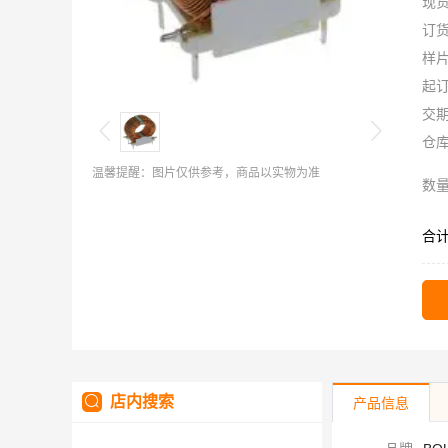
现
订
样
起
交
仓
温馨提醒：图片仅供参考，商品以实物为准
数
合
店内搜索
产品信息