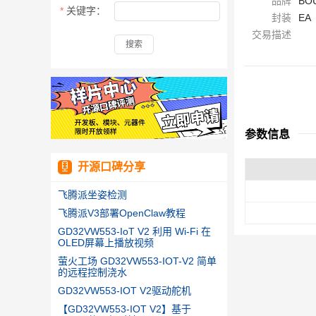
品牌
BO
关键字：
封装
EA
交易描述
搜索
参数信息
开源口碑分享
飞腾派坐姿检测
飞腾派V3部署OpenClaw教程
GD32VW553-IoT V2 利用 Wi-Fi 在
OLED屏幕上播放视频
萤火工场 GD32VW553-IOT-V2 简单
的远程控制浇水
GD32VW553-IOT V2驱动舵机
【GD32VW553-IOT V2】基于