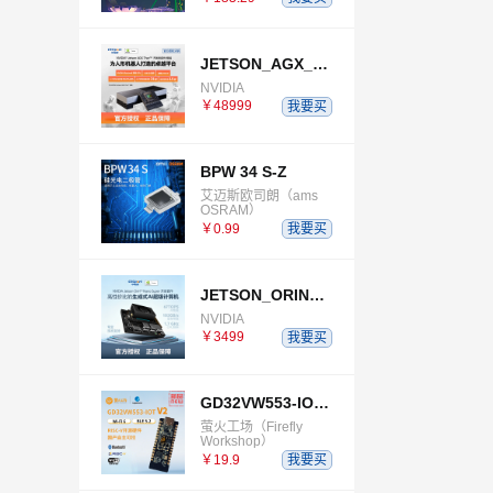
JETSON_AGX_THOR_DEVELOPER_KIT
NVIDIA
￥48999
我要买
BPW 34 S-Z
艾迈斯欧司朗（ams
OSRAM）
￥0.99
我要买
JETSON_ORIN_NANO_SUPER_DEVELOPER_KIT
NVIDIA
￥3499
我要买
GD32VW553-IOT-V2
萤火工场（Firefly
Workshop）
￥19.9
我要买