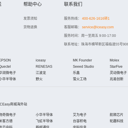
送
帮助中心
联系我们
发票须知
服务热线：
400-626-1616转1
货物退换
客服邮箱：
service@iceasy.com
服务时间：周一至周五 9:00-17:00
联系地址：珠海市横琴新区福临道55号906
EPSON
iceasy
MK Founder
Molex
Quectel
RENESAS
Seeed Studio
StarFive
华润微电子
江波龙
乐鑫
灵动微电子
小华半导体
野火
萤火工场
兆易创新
iCEasy商城海外站
物奇微电子
小华半导体
艾为电子
航顺芯片
米客方德
飞虹半导体
台容积电
轮趣科技
龙芯中科
移柯通信
庆科信息