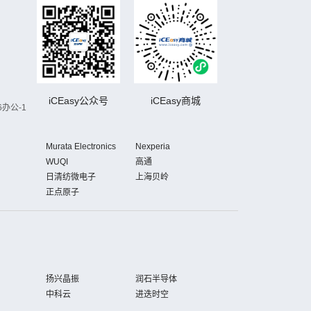
iCEasy公众号
iCEasy商城
办公-1
Murata Electronics
Nexperia
WUQI
高通
日清纺微电子
上海贝岭
正点原子
扬兴晶振
润石半导体
中科云
进迭时空