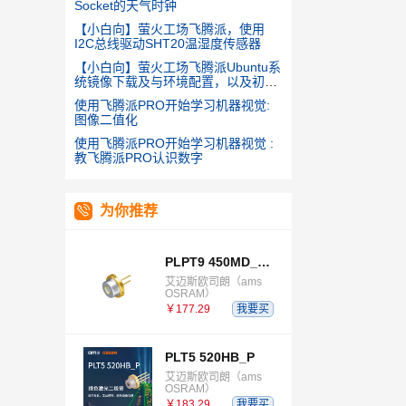
Socket的天气时钟
【小白向】萤火工场飞腾派，使用
I2C总线驱动SHT20温湿度传感器
【小白向】萤火工场飞腾派Ubuntu系
统镜像下载及与环境配置，以及初学
GPIO的使用
使用飞腾派PRO开始学习机器视觉:
图像二值化
使用飞腾派PRO开始学习机器视觉 :
教飞腾派PRO认识数字
为你推荐
PLPT9 450MD_E E9633 B03B06
艾迈斯欧司朗（ams
OSRAM）
￥177.29
我要买
PLT5 520HB_P
艾迈斯欧司朗（ams
OSRAM）
￥183.29
我要买