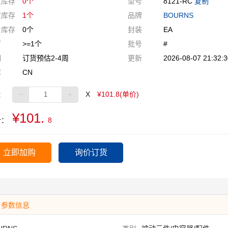
货库存
0个
型号
8121-RC
复制
货库存
1个
品牌
BOURNS
片库存
0个
封装
EA
订
>=1个
批号
#
期
订货预估2-4周
更新
2026-08-07 21:32:3
库
CN
量
X
¥101.8(单价)
¥101.
计：
8
立即加购
询价订货
参数信息