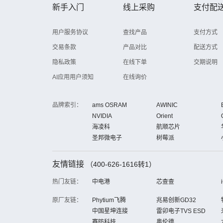
新手入门
线上采购
支付配
用户服务协议
查找产品
支付方式
交易条款
产品对比
配送方式
隐私政策
在线下单
交期说明
AI应用用户须知
在线询价
品牌索引：
ams OSRAM
AWINIC
NVIDIA
Orient
海凌科
航顺芯片
圣邦微电子
树莓派
友情链接
（400-626-1616转1）
热门友链：
中电港
芯查查
原厂友链：
Phytium飞腾
兆易创新GD32
中国星坤连接
雷卯电子TVS ESD
赛昉科技
奥伦德