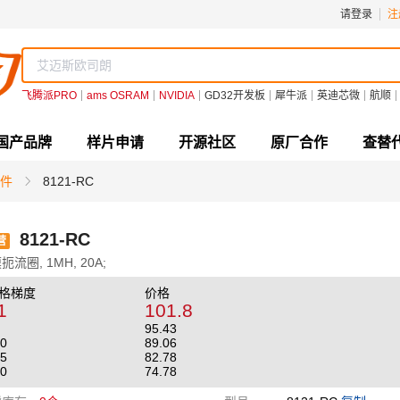
请登录
注
飞腾派PRO
ams OSRAM
NVIDIA
GD32开发板
犀牛派
英迪芯微
航顺
国产品牌
样片申请
开源社区
原厂合作
查替
件
8121-RC
8121-RC
营
扼流圈, 1MH, 20A;
格梯度
价格
1
101.8
95.43
0
89.06
5
82.78
0
74.78