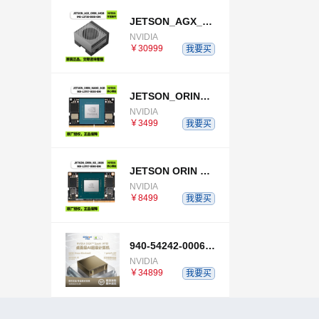
JETSON_AGX_ORIN_64GB_DEVELOPER_KIT
NVIDIA
￥30999
我要买
JETSON_ORIN_NANO_8GB
NVIDIA
￥3499
我要买
JETSON ORIN NX 16GB
NVIDIA
￥8499
我要买
940-54242-0006-000
NVIDIA
￥34899
我要买