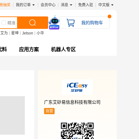
册抽奖
我的订单
会员中心
消息
免费入驻
中文版
我的购物车
精准
艾为
星坤
Jetson
小华
代料
应用方案
机器人专区
广东艾矽易信息科技有限公司
自营