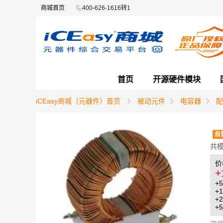
商城首页
400-626-1616转1
首页
开源硬件模块
iCEasy商城（元器件）首页
被动元件
电容器
配
自
共模
价
+
+5
+1
+2
+5