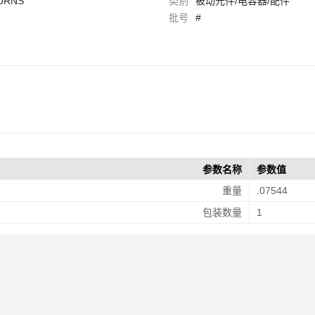
URNS
类别
被动元件/电容器/配件
批号
#
参数名称
参数值
重量
.07544
包装数量
1