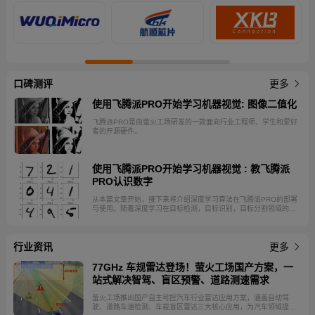
口碑测评
更多
使用飞腾派PRO开始学习机器视觉: 图像二值化
飞腾派PRO是由萤火工场研发的一款面向行业工程师、学生和爱好
者的开源硬件。
使用飞腾派PRO开始学习机器视觉 : 教飞腾派
PRO认识数字
从本篇文章开始，接下来将介绍深度学习算法在飞腾派PRO的部署
与使用。随着深度学习在目标检测，目标识别，目标分割领域的成
功实践，其在机器视觉的重要性毋庸置疑。作为边缘设备，飞腾派
PRO不需要对深度模型进行训练，在使用时用户更关注飞腾派PRO
的推理性能。 飞腾派PRO的CPU采用的是飞腾八核处理器，兼容
行业资讯
ARM V8指令集。处理器内集成高性能GPU和VPU，支持
更多
H.264/H.265 4K@100fps解码与2K@110fps编码，集成3T算力
NPU，可满足轻量级AI应用。本篇文章将介绍如何在飞腾派PRO上
77GHz 车规雷达登场！萤火工场国产方案，一
实现数字识别。
站式解决智驾、盲区预警、道路测速需求
萤火工场推出国产自主可控汽车行业雷达应用方案，涵盖自动驾
驶、道路车速检测、车载盲区雷达三大核心应用，为汽车领域提供