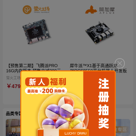
【预售第二期】飞腾派PRO
犀牛派™X1基于高通跃龙
16G内存版本 预售立减200元
™QCS8550平台机器人开发板
到手仅4599元！再送定制电源
萤火工场（Firefly Workshop）
阿加犀
与散热风扇！国产自主可控AI开
￥4799
￥3680
源硬件
品类专区