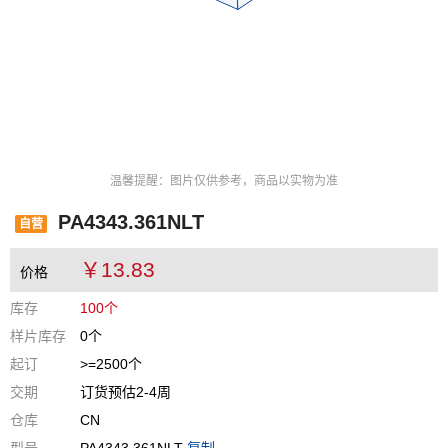
温馨提醒：图片仅供参考，商品以实物为准
PA4343.361NLT
自营
￥13.83
价格
库存
100个
样片库存
0个
起订
>=2500个
交期
订货预估2-4周
仓库
CN