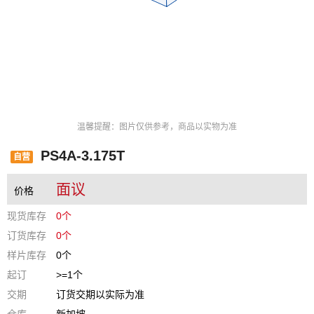
温馨提醒：图片仅供参考，商品以实物为准
PS4A-3.175T
自营
面议
价格
现货库存
0个
订货库存
0个
样片库存
0个
起订
>=1个
交期
订货交期以实际为准