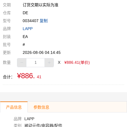
交期
订货交期以实际为准
仓库
DE
型号
0034407
复制
品牌
LAPP
封装
EA
批号
#
更新
2026-08-06 04:14:45
数量
X
¥886.41(单价)
¥886.
合计：
41
产品信息
参数信息
品牌
LAPP
类别
被动元件/电容器/配件