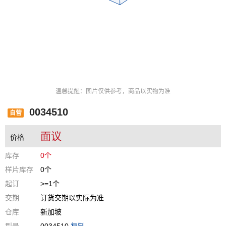
温馨提醒：图片仅供参考，商品以实物为准
0034510
自营
面议
价格
库存
0个
样片库存
0个
起订
>=1个
交期
订货交期以实际为准
仓库
新加坡