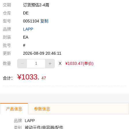
交期
订货预估2-4周
仓库
DE
型号
0051104
复制
品牌
LAPP
封装
EA
批号
#
更新
2026-08-09 20:46:11
数量
X
¥1033.47(单价)
¥1033.
合计：
47
产品信息
参数信息
品牌
LAPP
类别
被动元件/电容器/配件