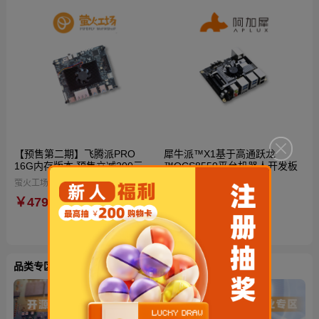
【预售第二期】飞腾派PRO
犀牛派™X1基于高通跃龙
16G内存版本 预售立减200元
™QCS8550平台机器人开发板
到手仅4599元！再送定制电源
萤火工场（Firefly Workshop）
阿加犀
与散热风扇！国产自主可控AI开
￥4799
￥3680
源硬件
品类专区