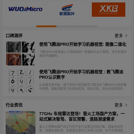
口碑测评
更多
使用飞腾派PRO开始学习机器视觉: 图像二值化
飞腾派PRO是由萤火工场研发的一款面向行业工程师、学生和爱好
者的开源硬件。
使用飞腾派PRO开始学习机器视觉 : 教飞腾派
PRO认识数字
从本篇文章开始，接下来将介绍深度学习算法在飞腾派PRO的部署
与使用。随着深度学习在目标检测，目标识别，目标分割领域的成
功实践，其在机器视觉的重要性毋庸置疑。作为边缘设备，飞腾派
PRO不需要对深度模型进行训练，在使用时用户更关注飞腾派PRO
的推理性能。 飞腾派PRO的CPU采用的是飞腾八核处理器，兼容
行业资讯
ARM V8指令集。处理器内集成高性能GPU和VPU，支持
更多
H.264/H.265 4K@100fps解码与2K@110fps编码，集成3T算力
NPU，可满足轻量级AI应用。本篇文章将介绍如何在飞腾派PRO上
77GHz 车规雷达登场！萤火工场国产方案，一
实现数字识别。
站式解决智驾、盲区预警、道路测速需求
萤火工场推出国产自主可控汽车行业雷达应用方案，涵盖自动驾
驶、道路车速检测、车载盲区雷达三大核心应用，为汽车领域提供