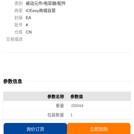
类别
被动元件/电容器/配件
商家
iCEasy商城自营
封装
EA
批号
#
仓库
CN
交易描述
参数信息
参数名称
参数值
重量
.00044
包装数量
1
询价订货
立即加购