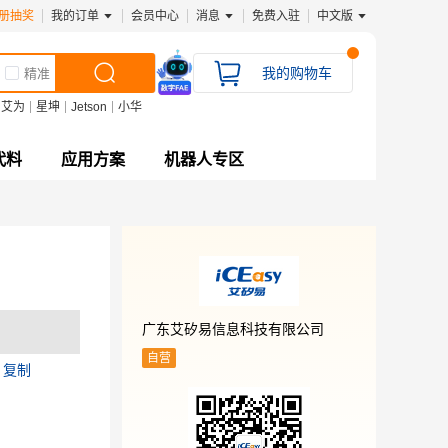
册抽奖
我的订单
会员中心
消息
免费入驻
中文版
我的购物车
精准
艾为
星坤
Jetson
小华
代料
应用方案
机器人专区
广东艾矽易信息科技有限公司
自营
E
复制