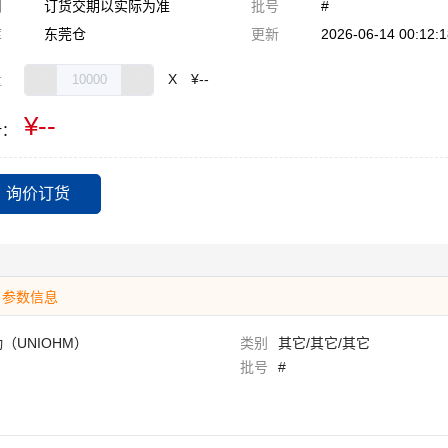
期
订货交期以实际为准
批号
#
库
东莞仓
更新
2026-06-14 00:12:1
量
X
¥--
¥--
计：
询价订货
参数信息
（UNIOHM）
类别
其它/其它/其它
批号
#