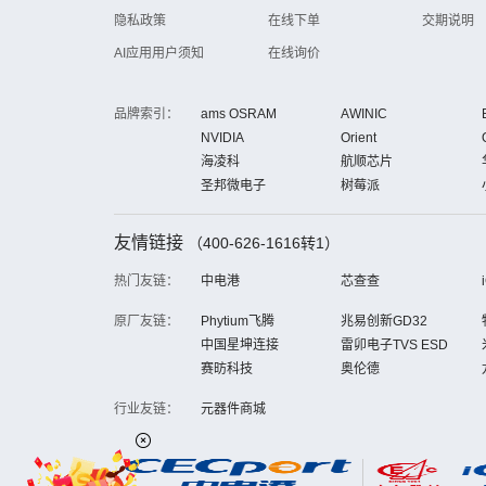
隐私政策
在线下单
交期说明
AI应用用户须知
在线询价
品牌索引：
ams OSRAM
AWINIC
NVIDIA
Orient
海凌科
航顺芯片
圣邦微电子
树莓派
友情链接
（400-626-1616转1）
热门友链：
中电港
芯查查
原厂友链：
Phytium飞腾
兆易创新GD32
中国星坤连接
雷卯电子TVS ESD
赛昉科技
奥伦德
行业友链：
元器件商城