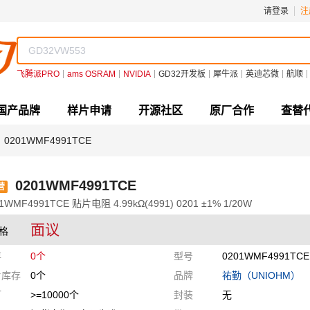
请登录
注
飞腾派PRO
ams OSRAM
NVIDIA
GD32开发板
犀牛派
英迪芯微
航顺
国产品牌
样片申请
开源社区
原厂合作
查替
0201WMF4991TCE
0201WMF4991TCE
营
1WMF4991TCE 贴片电阻 4.99kΩ(4991) 0201 ±1% 1/20W
面议
格
存
0个
型号
0201WMF4991TC
片库存
0个
品牌
祐勤（UNIOHM）
订
>=10000个
封装
无