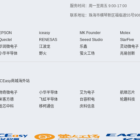
服务时间：周一至周五 9:00-17:00
联系地址：珠海市横琴新区福临道55号906
EPSON
iceasy
MK Founder
Molex
Quectel
RENESAS
Seeed Studio
StarFive
华润微电子
江波龙
乐鑫
灵动微电子
小华半导体
野火
萤火工场
兆易创新
iCEasy商城海外站
物奇微电子
小华半导体
艾为电子
航顺芯片
米客方德
飞虹半导体
台容积电
轮趣科技
龙芯中科
移柯通信
庆科信息