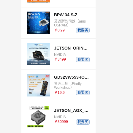
BPW 34 S-Z
艾迈斯欧司朗（ams
OSRAM）
￥0.99
我要买
JETSON_ORIN_NANO_SUPER_DEVELOPER_KIT
NVIDIA
￥3499
我要买
GD32VW553-IOT-V2
萤火工场（Firefly
Workshop）
￥19.9
我要买
JETSON_AGX_ORIN_64GB_DEVELOPER_KIT
NVIDIA
￥30999
我要买