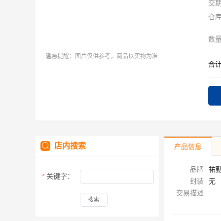
交
仓
数
温馨提醒：图片仅供参考，商品以实物为准
合
店内搜索
产品信息
品牌
祐勤
关键字：
封装
无
交易描述
搜索