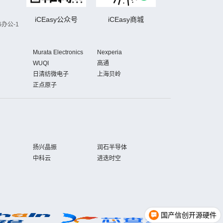
iCEasy公众号
iCEasy商城
办公-1
Murata Electronics
Nexperia
WUQI
高通
日清纺微电子
上海贝岭
正点原子
扬兴晶振
润石半导体
中科云
进迭时空
国产信创开源硬件