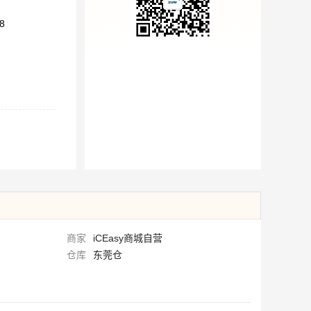
8
商家
iCEasy商城自营
仓库
东莞仓