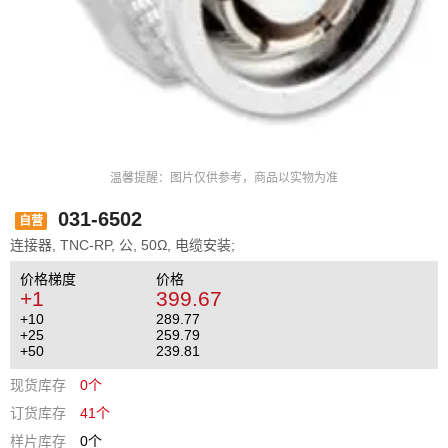
温馨提醒：图片仅供参考，商品以实物为准
031-6502
自营
连接器, TNC-RP, 公, 50Ω, 电缆安装;
价格梯度
价格
+1
399.67
+10
289.77
+25
259.79
+50
239.81
现货库存
0个
订货库存
41个
样片库存
0个