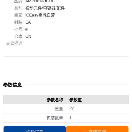
品牌
AMPHENOL RF
类别
被动元件/电容器/配件
商家
iCEasy商城自营
封装
EA
批号
#
仓库
CN
交易描述
参数信息
参数名称
参数值
重量
.01
包装数量
1
询价订货
立即加购