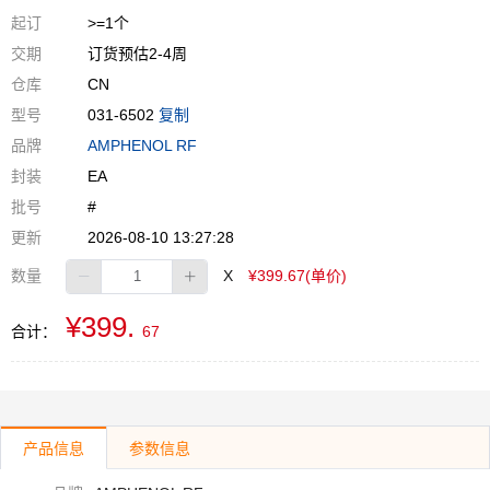
起订
>=1个
交期
订货预估2-4周
仓库
CN
型号
031-6502
复制
品牌
AMPHENOL RF
封装
EA
批号
#
更新
2026-08-10 13:27:28
数量
X
¥399.67(单价)
¥399.
合计：
67
产品信息
参数信息