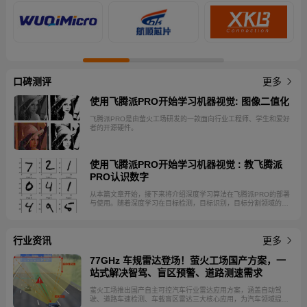
口碑测评
更多
使用飞腾派PRO开始学习机器视觉: 图像二值化
飞腾派PRO是由萤火工场研发的一款面向行业工程师、学生和爱好
者的开源硬件。
使用飞腾派PRO开始学习机器视觉 : 教飞腾派
PRO认识数字
从本篇文章开始，接下来将介绍深度学习算法在飞腾派PRO的部署
与使用。随着深度学习在目标检测，目标识别，目标分割领域的成
功实践，其在机器视觉的重要性毋庸置疑。作为边缘设备，飞腾派
PRO不需要对深度模型进行训练，在使用时用户更关注飞腾派PRO
的推理性能。 飞腾派PRO的CPU采用的是飞腾八核处理器，兼容
行业资讯
ARM V8指令集。处理器内集成高性能GPU和VPU，支持
更多
H.264/H.265 4K@100fps解码与2K@110fps编码，集成3T算力
NPU，可满足轻量级AI应用。本篇文章将介绍如何在飞腾派PRO上
77GHz 车规雷达登场！萤火工场国产方案，一
实现数字识别。
站式解决智驾、盲区预警、道路测速需求
萤火工场推出国产自主可控汽车行业雷达应用方案，涵盖自动驾
驶、道路车速检测、车载盲区雷达三大核心应用，为汽车领域提供