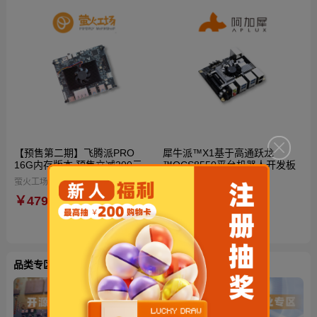
【预售第二期】飞腾派PRO
犀牛派™X1基于高通跃龙
16G内存版本 预售立减200元
™QCS8550平台机器人开发板
到手仅4599元！再送定制电源
萤火工场（Firefly Workshop）
阿加犀
与散热风扇！国产自主可控AI开
￥4799
￥3680
源硬件
品类专区