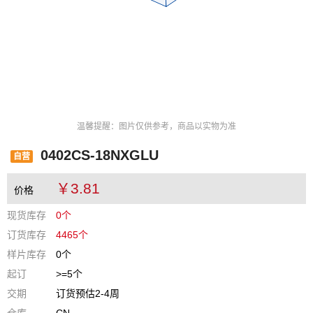
温馨提醒：图片仅供参考，商品以实物为准
0402CS-18NXGLU
自营
￥3.81
价格
现货库存
0个
订货库存
4465个
样片库存
0个
起订
>=5个
交期
订货预估2-4周