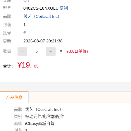
仓库
CN
型号
0402CS-18NXGLU
复制
品牌
线艺（Coilcraft Inc）
封装
1
批号
#
更新
2026-08-07 20:21:38
数量
X
¥3.81(单价)
¥19.
合计：
05
产品信息
品牌
线艺（Coilcraft Inc）
类别
被动元件/电容器/配件
商家
iCEasy商城自营
封装
1