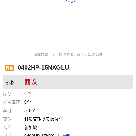
温馨提醒：图片仅供参考，商品以实物为准
0402HP-15NXGLU
自营
面议
价格
库存
0个
样片库存
0个
起订
>=5个
交期
订货交期以实际为准
仓库
新加坡