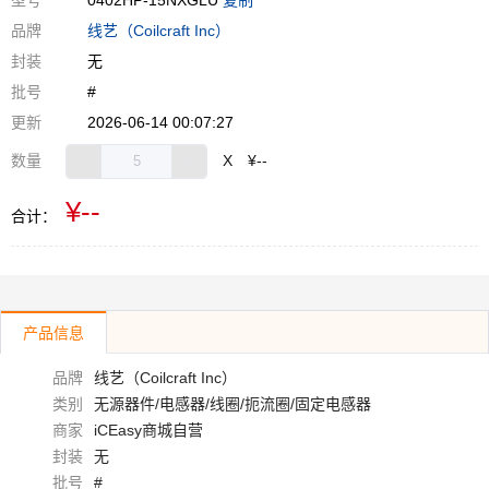
型号
0402HP-15NXGLU
复制
品牌
线艺（Coilcraft Inc）
封装
无
批号
#
更新
2026-06-14 00:07:27
数量
X
¥--
¥--
合计：
产品信息
品牌
线艺（Coilcraft Inc）
类别
无源器件/电感器/线圈/扼流圈/固定电感器
商家
iCEasy商城自营
封装
无
批号
#