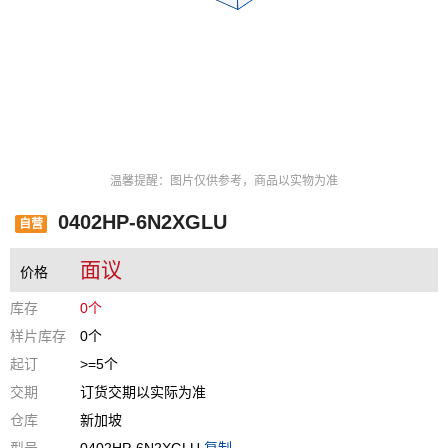
温馨提醒：图片仅供参考，商品以实物为准
0402HP-6N2XGLU
自营
面议
价格
库存
0个
样片库存
0个
起订
>=5个
交期
订货交期以实际为准
仓库
新加坡