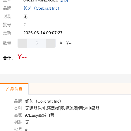
型号
0402HP-6N2XGLU
复制
品牌
线艺（Coilcraft Inc）
封装
无
批号
#
更新
2026-06-14 00:07:27
数量
X
¥--
¥--
合计：
产品信息
品牌
线艺（Coilcraft Inc）
类别
无源器件/电感器/线圈/扼流圈/固定电感器
商家
iCEasy商城自营
封装
无
批号
#