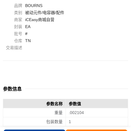
品牌
BOURNS
类别
被动元件/电容器/配件
商家
iCEasy商城自营
封装
EA
批号
#
仓库
TN
交易描述
参数信息
参数名称
参数值
重量
.002104
包装数量
1