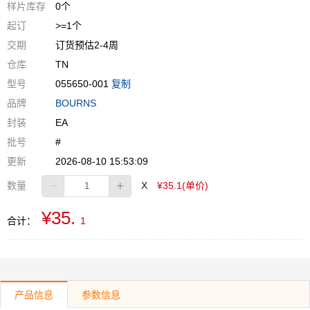
样片库存
0个
起订
>=1个
交期
订货预估2-4周
仓库
TN
型号
055650-001
复制
品牌
BOURNS
封装
EA
批号
#
更新
2026-08-10 15:53:09
数量
X
¥35.1(单价)
¥35.
合计：
1
产品信息
参数信息