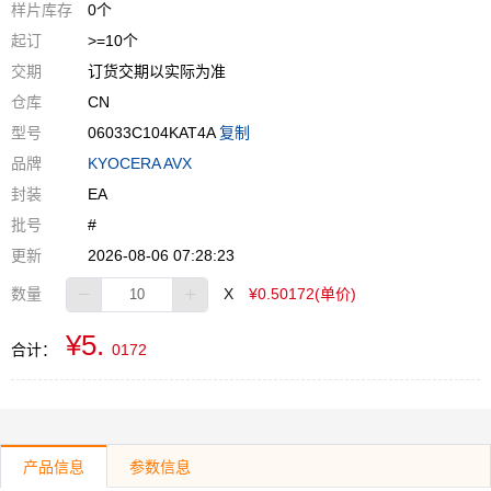
样片库存
0个
起订
>=10个
交期
订货交期以实际为准
仓库
CN
型号
06033C104KAT4A
复制
品牌
KYOCERA AVX
封装
EA
批号
#
更新
2026-08-06 07:28:23
数量
X
¥0.50172(单价)
¥5.
合计：
0172
产品信息
参数信息