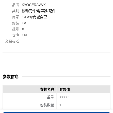
品牌
KYOCERA AVX
类别
被动元件/电容器/配件
商家
iCEasy商城自营
封装
EA
批号
#
仓库
CN
交易描述
参数信息
参数名称
参数值
重量
.00005
包装数量
1