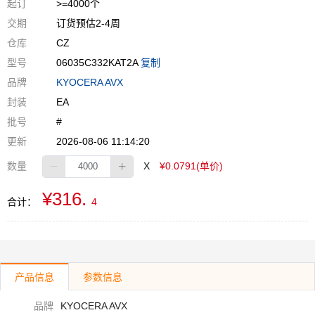
起订
>=4000个
交期
订货预估2-4周
仓库
CZ
型号
06035C332KAT2A
复制
品牌
KYOCERA AVX
封装
EA
批号
#
更新
2026-08-06 11:14:20
数量
X
¥0.0791(单价)
¥316.
合计：
4
产品信息
参数信息
品牌
KYOCERA AVX