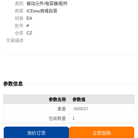
类别
被动元件/电容器/配件
商家
iCEasy商城自营
封装
EA
批号
#
仓库
CZ
交易描述
参数信息
参数名称
参数值
重量
.000037
包装数量
1
询价订货
立即加购