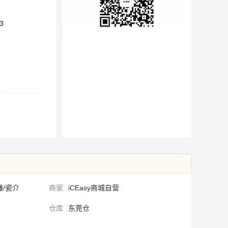
3
器/瓷介
商家
iCEasy商城自营
仓库
东莞仓