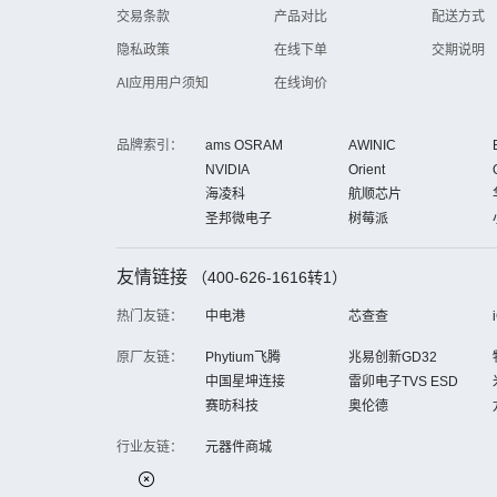
交易条款
产品对比
配送方式
隐私政策
在线下单
交期说明
AI应用用户须知
在线询价
品牌索引：
ams OSRAM
AWINIC
NVIDIA
Orient
海凌科
航顺芯片
圣邦微电子
树莓派
友情链接
（400-626-1616转1）
热门友链：
中电港
芯查查
原厂友链：
Phytium飞腾
兆易创新GD32
中国星坤连接
雷卯电子TVS ESD
赛昉科技
奥伦德
行业友链：
元器件商城