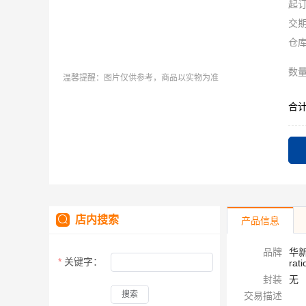
起
交
仓
数
温馨提醒：图片仅供参考，商品以实物为准
合
店内搜索
产品信息
品牌
华新科
关键字：
rat
封装
无
搜索
交易描述