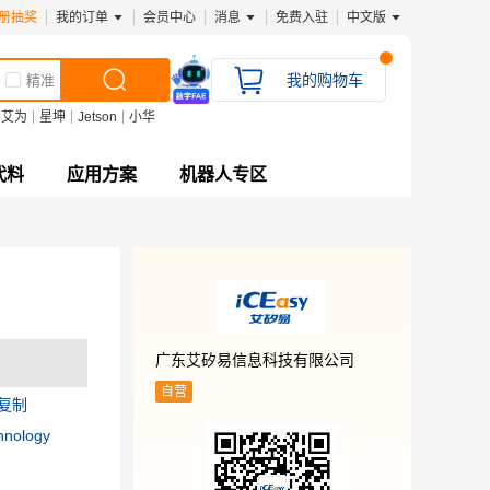
册抽奖
我的订单
会员中心
消息
免费入驻
中文版
我的购物车
精准
艾为
星坤
Jetson
小华
代料
应用方案
机器人专区
广东艾矽易信息科技有限公司
自营
复制
nology