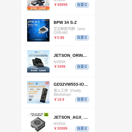
￥48999
我要买
BPW 34 S-Z
艾迈斯欧司朗（ams
OSRAM）
￥0.99
我要买
JETSON_ORIN_NANO_SUPER_DEVELOPER_KIT
NVIDIA
￥3499
我要买
GD32VW553-IOT-V2
萤火工场（Firefly
Workshop）
￥19.9
我要买
JETSON_AGX_ORIN_64GB_DEVELOPER_KIT
NVIDIA
￥30999
我要买