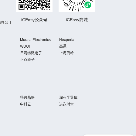
iCEasy公众号
iCEasy商城
办公-1
Murata Electronics
Nexperia
WUQI
高通
日清纺微电子
上海贝岭
正点原子
扬兴晶振
润石半导体
中科云
进迭时空