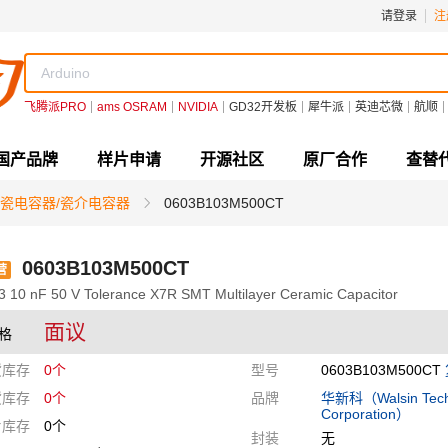
请登录
注
飞腾派PRO
ams OSRAM
NVIDIA
GD32开发板
犀牛派
英迪芯微
航顺
国产品牌
样片申请
开源社区
原厂合作
查替
瓷电容器/瓷介电容器
0603B103M500CT
0603B103M500CT
营
3 10 nF 50 V Tolerance X7R SMT Multilayer Ceramic Capacitor
面议
格
货库存
0个
型号
0603B103M500CT
货库存
0个
品牌
华新科（Walsin Tech
Corporation）
片库存
0个
封装
无