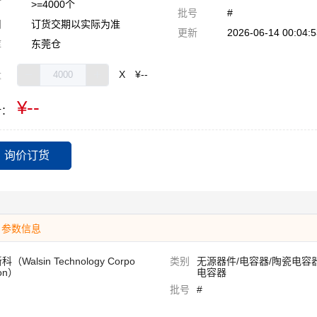
订
>=4000个
批号
#
期
订货交期以实际为准
更新
2026-06-14 00:04:5
库
东莞仓
量
X
¥--
¥--
计：
询价订货
参数信息
（Walsin Technology Corpo
类别
无源器件/电容器/陶瓷电容
ion）
电容器
批号
#