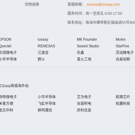
货物退换
客服邮箱：
service@iceasy.com
服务时间：周一至周五 9:00-17:00
联系地址：珠海市横琴新区福临道55号906
EPSON
iceasy
MK Founder
Molex
Quectel
RENESAS
Seeed Studio
StarFive
华润微电子
江波龙
乐鑫
灵动微电子
小华半导体
野火
萤火工场
兆易创新
iCEasy商城海外站
物奇微电子
小华半导体
艾为电子
航顺芯片
米客方德
飞虹半导体
台容积电
轮趣科技
龙芯中科
移柯通信
庆科信息