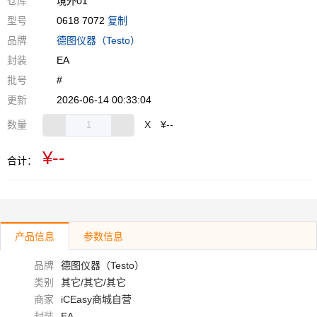
仓库
境外01
型号
0618 7072
复制
品牌
德图仪器（Testo）
封装
EA
批号
#
更新
2026-06-14 00:33:04
数量
X
¥--
¥--
合计：
产品信息
参数信息
品牌
德图仪器（Testo）
类别
其它/其它/其它
商家
iCEasy商城自营
封装
EA