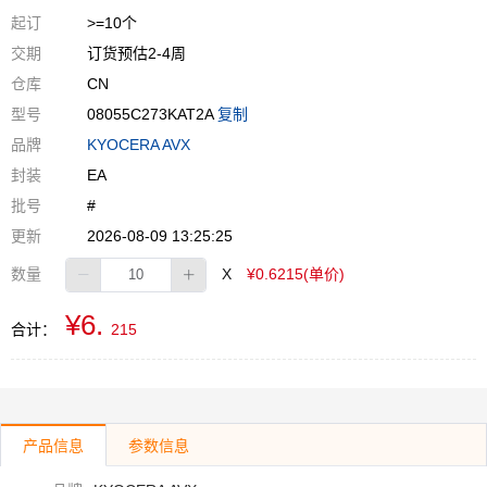
起订
>=10个
交期
订货预估2-4周
仓库
CN
型号
08055C273KAT2A
复制
品牌
KYOCERA AVX
封装
EA
批号
#
更新
2026-08-09 13:25:25
数量
X
¥0.6215(单价)
¥6.
合计：
215
产品信息
参数信息