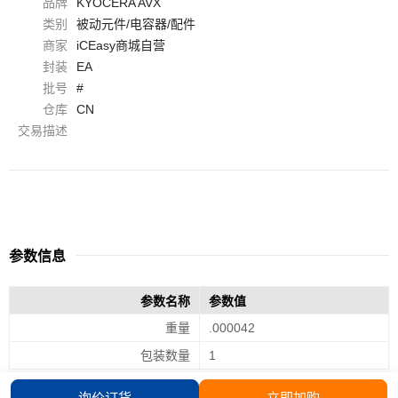
品牌
KYOCERA AVX
类别
被动元件/电容器/配件
商家
iCEasy商城自营
封装
EA
批号
#
仓库
CN
交易描述
参数信息
参数名称
参数值
重量
.000042
包装数量
1
询价订货
立即加购