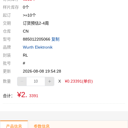
样片库存
0个
起订
>=10个
交期
订货预估2-4周
仓库
CN
型号
885012205066
复制
品牌
Wurth Elektronik
封装
RL
批号
#
更新
2026-08-08 19:54:28
数量
X
¥0.23391(单价)
¥2.
合计：
3391
产品信息
参数信息