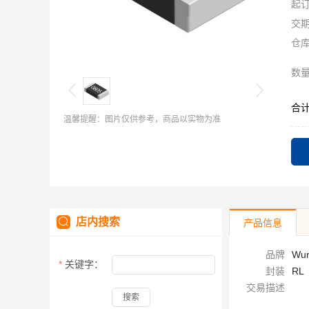
起
交
仓
数
合
温馨提醒：图片仅供参考，商品以实物为准
店内搜索
产品信息
品牌
Wur
关键字：
封装
RL
交易描述
搜索