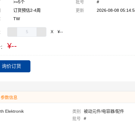
订
>=5个
批号
#
期
订货预估2-4周
更新
2026-08-08 05:14:5
库
TW
量
X
¥--
¥--
计：
询价订货
参数信息
th Elektronik
类别
被动元件/电容器/配件
批号
#