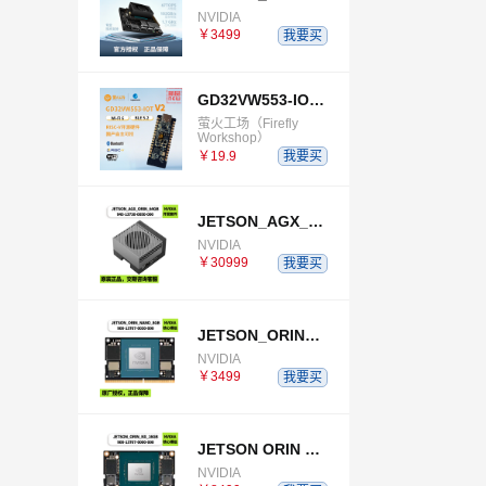
NVIDIA
￥3499
我要买
GD32VW553-IOT-V2
萤火工场（Firefly
Workshop）
￥19.9
我要买
JETSON_AGX_ORIN_64GB_DEVELOPER_KIT
NVIDIA
￥30999
我要买
JETSON_ORIN_NANO_8GB
NVIDIA
￥3499
我要买
JETSON ORIN NX 16GB
NVIDIA