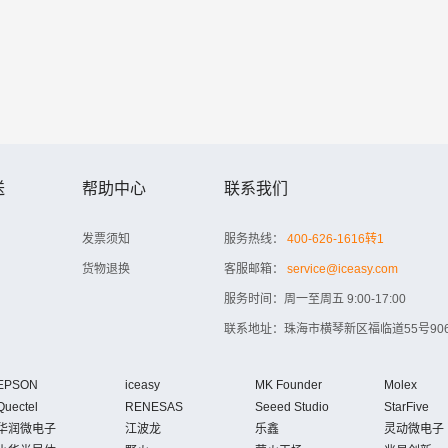
送
帮助中心
联系我们
发票须知
服务热线：
400-626-1616转1
货物退换
客服邮箱：
service@iceasy.com
服务时间：周一至周五 9:00-17:00
联系地址：珠海市横琴新区福临道55号906
EPSON
iceasy
MK Founder
Molex
Quectel
RENESAS
Seeed Studio
StarFive
华润微电子
江波龙
乐鑫
灵动微电子