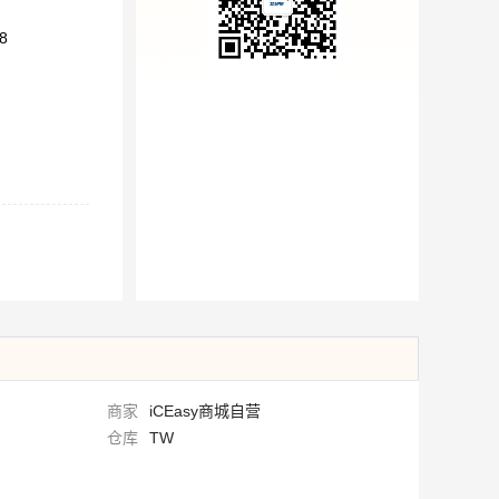
8
商家
iCEasy商城自营
仓库
TW