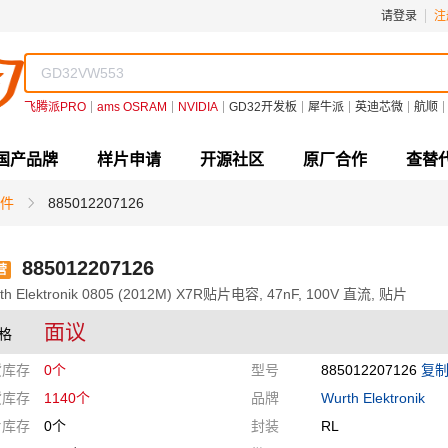
请登录
注
飞腾派PRO
ams OSRAM
NVIDIA
GD32开发板
犀牛派
英迪芯微
航顺
国产品牌
样片申请
开源社区
原厂合作
查替
件
885012207126
885012207126
营
th Elektronik 0805 (2012M) X7R贴片电容, 47nF, 100V 直流, 贴片
面议
格
货库存
0个
型号
885012207126
复
货库存
1140个
品牌
Wurth Elektronik
片库存
0个
封装
RL