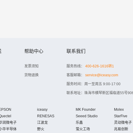
送
帮助中心
联系我们
发票须知
服务热线：
400-626-1616转1
货物退换
客服邮箱：
service@iceasy.com
服务时间：周一至周五 9:00-17:00
联系地址：珠海市横琴新区福临道55号906
EPSON
iceasy
MK Founder
Molex
Quectel
RENESAS
Seeed Studio
StarFive
华润微电子
江波龙
乐鑫
灵动微电子
小华半导体
野火
萤火工场
兆易创新