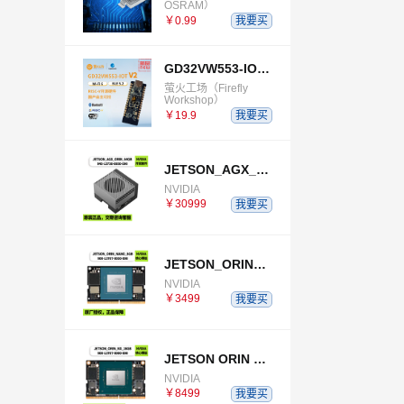
OSRAM）
￥0.99
我要买
GD32VW553-IOT-V2
萤火工场（Firefly
Workshop）
￥19.9
我要买
JETSON_AGX_ORIN_64GB_DEVELOPER_KIT
NVIDIA
￥30999
我要买
JETSON_ORIN_NANO_8GB
NVIDIA
￥3499
我要买
JETSON ORIN NX 16GB
NVIDIA
￥8499
我要买