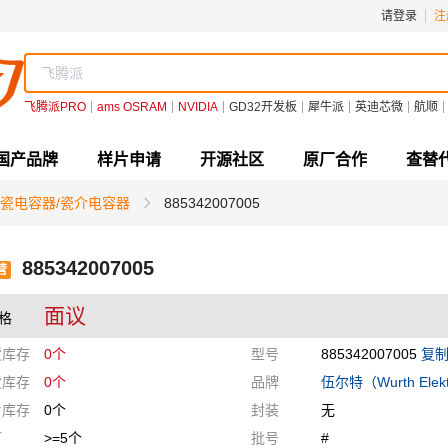
请登录
注
飞腾派PRO
ams OSRAM
NVIDIA
GD32开发板
犀牛派
英迪芯微
航顺
国产品牌
样片申请
开源社区
原厂合作
查替
瓷电容器/瓷介电容器
885342007005
885342007005
营
面议
格
货库存
0个
型号
885342007005
复
货库存
0个
品牌
伍尔特（Wurth Elekt
片库存
0个
封装
无
订
>=5个
批号
#