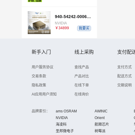
940-54242-0006-000
NVIDIA
￥34899
我要买
新手入门
线上采购
支付配
用户服务协议
查找产品
支付方式
交易条款
产品对比
配送方式
隐私政策
在线下单
交期说明
AI应用用户须知
在线询价
品牌索引：
ams OSRAM
AWINIC
NVIDIA
Orient
海凌科
航顺芯片
圣邦微电子
树莓派