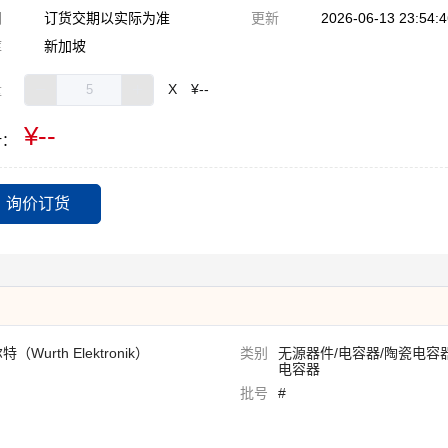
期
订货交期以实际为准
更新
2026-06-13 23:54:4
库
新加坡
量
X
¥--
¥--
计：
询价订货
（Wurth Elektronik）
类别
无源器件/电容器/陶瓷电容
电容器
批号
#