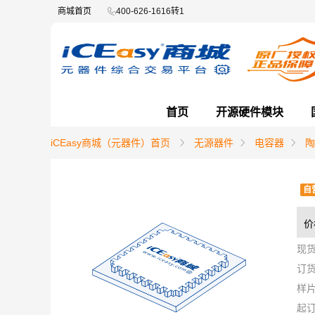
商城首页
400-626-1616转1
首页
开源硬件模块
iCEasy商城（元器件）首页
无源器件
电容器
陶
自
价
现
订
样
起