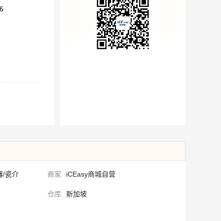
6
器/瓷介
商家
iCEasy商城自营
仓库
新加坡