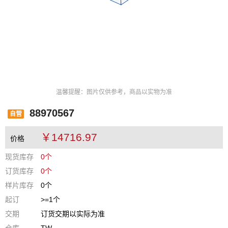
温馨提醒：图片仅供参考，商品以实物为准
88970567
自营
￥14716.97
价格
现货库存
0个
订货库存
0个
样片库存
0个
起订
>=1个
交期
订货交期以实际为准