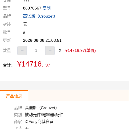
仓库
TW
型号
88970567
复制
品牌
高诺斯（Crouzet）
封装
无
批号
#
更新
2026-08-08 21:03:51
数量
X
¥14716.97(单价)
¥14716.
合计：
97
产品信息
品牌
高诺斯（Crouzet）
类别
被动元件/电容器/配件
商家
iCEasy商城自营
封装
无