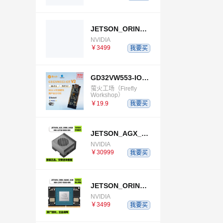
JETSON_ORIN_NANO_SUPER_DEVELOPER_KIT
NVIDIA
￥3499
我要买
GD32VW553-IOT-V2
萤火工场（Firefly
Workshop）
￥19.9
我要买
JETSON_AGX_ORIN_64GB_DEVELOPER_KIT
NVIDIA
￥30999
我要买
JETSON_ORIN_NANO_8GB
NVIDIA
￥3499
我要买