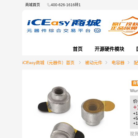
商城首页
400-626-1616转1
首页
开源硬件模块
iCEasy商城（元器件）首页
被动元件
电容器
配
自
Wur
价
+
+1
+5
+1
现