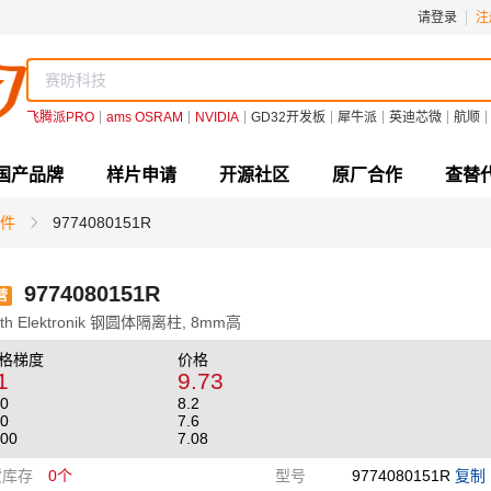
请登录
注
飞腾派PRO
ams OSRAM
NVIDIA
GD32开发板
犀牛派
英迪芯微
航顺
国产品牌
样片申请
开源社区
原厂合作
查替
件
9774080151R
9774080151R
营
th Elektronik 钢圆体隔离柱, 8mm高
格梯度
价格
1
9.73
0
8.2
0
7.6
00
7.08
货库存
0个
型号
9774080151R
复制