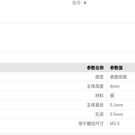
批号
#
参数名称
参数值
类型
表面安装
主体高度
8mm
材料
钢
主体直径
5.1mm
孔径
3.5mm
用于螺纹尺寸
M2.5