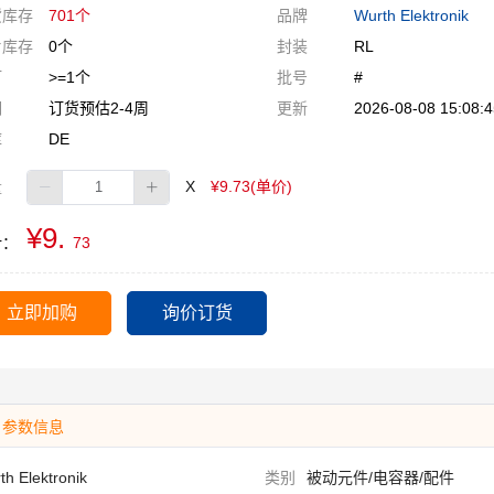
货库存
701个
品牌
Wurth Elektronik
片库存
0个
封装
RL
订
>=1个
批号
#
期
订货预估2-4周
更新
2026-08-08 15:08:4
库
DE
量
X
¥9.73(单价)
¥9.
计：
73
立即加购
询价订货
参数信息
th Elektronik
类别
被动元件/电容器/配件