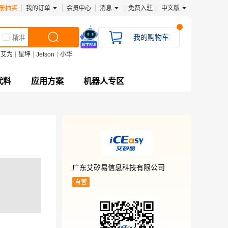
册抽奖
我的订单
会员中心
消息
免费入驻
中文版
我的购物车
精准
艾为
星坤
Jetson
小华
代料
应用方案
机器人专区
广东艾矽易信息科技有限公司
自营