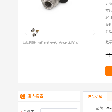
订
样
起
交
仓
数
温馨提醒：图片仅供参考，商品以实物为准
合
店内搜索
产品信息
品牌
Wur
关键字：