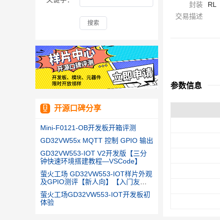
封装
RL
交易描述
搜索
参数信息
开源口碑分享
Mini-F0121-OB开发板开箱评测
GD32VW55x MQTT 控制 GPIO 输出
GD32VW553-IOT V2开发版【三分
钟快速环境搭建教程—VSCode】
萤火工场 GD32VW553-IOT样片外观
及GPIO测评【新人向】【入门友
好】
萤火工场GD32VW553-IOT开发板初
体验