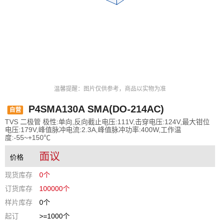
温馨提醒：图片仅供参考，商品以实物为准
P4SMA130A SMA(DO-214AC)
自营
TVS 二极管 极性:单向,反向截止电压:111V,击穿电压:124V,最大钳位
电压:179V,峰值脉冲电流:2.3A,峰值脉冲功率:400W,工作温
度:-55~+150℃
面议
价格
现货库存
0个
订货库存
100000个
样片库存
0个
起订
>=1000个