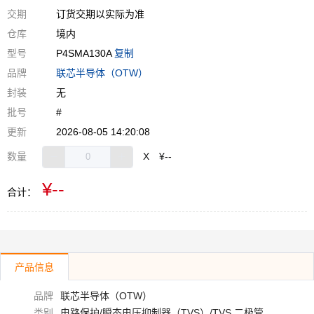
交期
订货交期以实际为准
仓库
境内
型号
P4SMA130A
复制
品牌
联芯半导体（OTW）
封装
无
批号
#
更新
2026-08-05 14:20:08
数量
X
¥--
¥--
合计：
产品信息
品牌
联芯半导体（OTW）
类别
电路保护/瞬态电压抑制器（TVS）/TVS 二极管