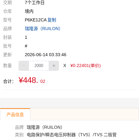
交期
7个工作日
仓库
境内
型号
P6KE12CA
复制
品牌
瑞隆源（RUILON）
封装
1
批号
#
更新
2026-06-14 03:33:46
数量
X
¥0.22401(单价)
¥448.
合计：
02
产品信息
品牌
瑞隆源（RUILON）
类别
电路保护/瞬态电压抑制器（TVS）/TVS 二极管