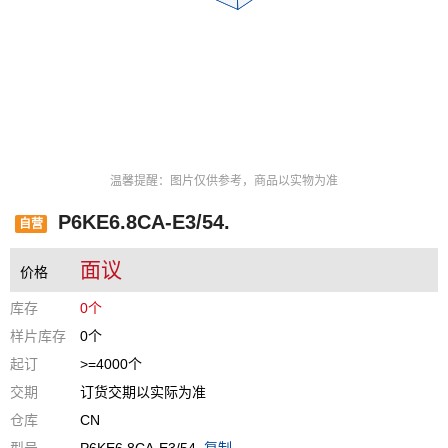
温馨提醒：图片仅供参考，商品以实物为准
P6KE6.8CA-E3/54.
自营
面议
价格
库存
0个
样片库存
0个
起订
>=4000个
交期
订货交期以实际为准
仓库
CN