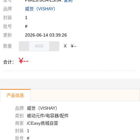
型号
P6KE6.8CA-E3/54.
复制
品牌
威世（VISHAY）
封装
1
批号
#
更新
2026-06-14 03:39:26
数量
X
¥--
¥--
合计：
产品信息
品牌
威世（VISHAY）
类别
被动元件/电容器/配件
商家
iCEasy商城自营
封装
1
批号
#