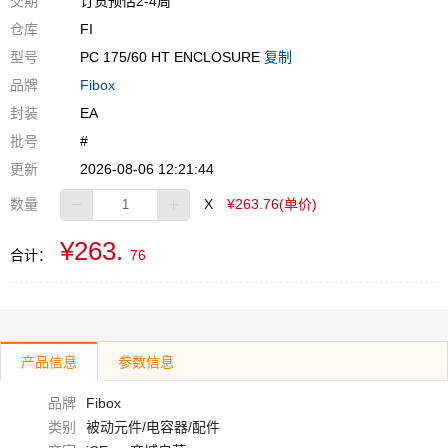
交期
订货预估2-4周
仓库
FI
型号
PC 175/60 HT ENCLOSURE
复制
品牌
Fibox
封装
EA
批号
#
更新
2026-08-06 12:21:44
数量
X
¥263.76(单价)
¥263.
合计：
76
产品信息
参数信息
品牌
Fibox
类别
被动元件/电容器/配件