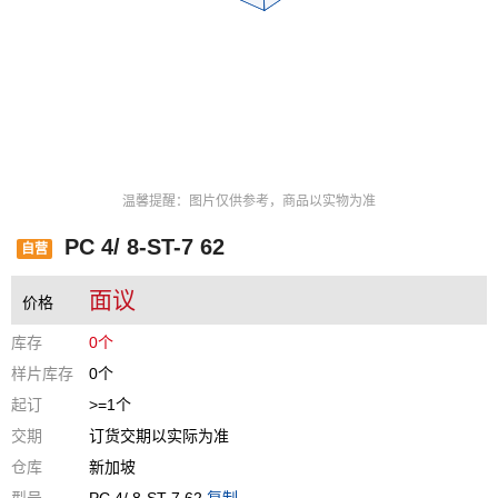
温馨提醒：图片仅供参考，商品以实物为准
PC 4/ 8-ST-7 62
自营
面议
价格
库存
0个
样片库存
0个
起订
>=1个
交期
订货交期以实际为准
仓库
新加坡