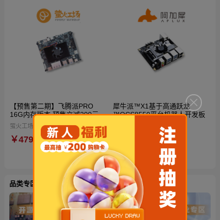
【预售第二期】飞腾派PRO
犀牛派™X1基于高通跃龙
16G内存版本 预售立减200元
™QCS8550平台机器人开发板
到手仅4599元！再送定制电源
萤火工场（Firefly Workshop）
阿加犀
与散热风扇！国产自主可控AI开
￥4799
￥3680
源硬件
品类专区