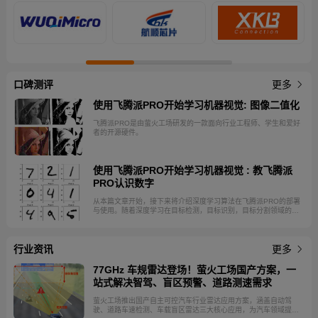
口碑测评
更多
使用飞腾派PRO开始学习机器视觉: 图像二值化
飞腾派PRO是由萤火工场研发的一款面向行业工程师、学生和爱好
者的开源硬件。
使用飞腾派PRO开始学习机器视觉 : 教飞腾派
PRO认识数字
从本篇文章开始，接下来将介绍深度学习算法在飞腾派PRO的部署
与使用。随着深度学习在目标检测，目标识别，目标分割领域的成
功实践，其在机器视觉的重要性毋庸置疑。作为边缘设备，飞腾派
PRO不需要对深度模型进行训练，在使用时用户更关注飞腾派PRO
的推理性能。 飞腾派PRO的CPU采用的是飞腾八核处理器，兼容
行业资讯
ARM V8指令集。处理器内集成高性能GPU和VPU，支持
更多
H.264/H.265 4K@100fps解码与2K@110fps编码，集成3T算力
NPU，可满足轻量级AI应用。本篇文章将介绍如何在飞腾派PRO上
77GHz 车规雷达登场！萤火工场国产方案，一
实现数字识别。
站式解决智驾、盲区预警、道路测速需求
萤火工场推出国产自主可控汽车行业雷达应用方案，涵盖自动驾
驶、道路车速检测、车载盲区雷达三大核心应用，为汽车领域提供