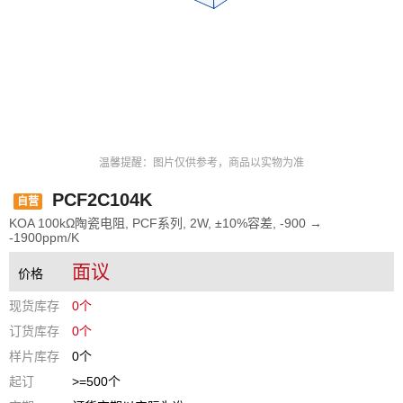
温馨提醒：图片仅供参考，商品以实物为准
PCF2C104K
自营
KOA 100kΩ陶瓷电阻, PCF系列, 2W, ±10%容差, -900 →
-1900ppm/K
面议
价格
现货库存
0个
订货库存
0个
样片库存
0个
起订
>=500个