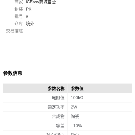
商家
iCEasy商城自营
封装
PK
批号
#
仓库
境外
交易描述
参数信息
参数名称
参数值
电阻值
100kΩ
额定功率
2W
合成物
陶瓷
容差
±10%