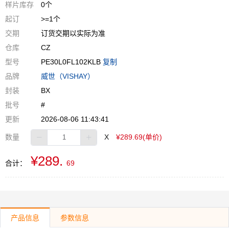
样片库存
0个
起订
>=1个
交期
订货交期以实际为准
仓库
CZ
型号
PE30L0FL102KLB
复制
品牌
威世（VISHAY）
封装
BX
批号
#
更新
2026-08-06 11:43:41
数量
X
¥289.69(单价)
¥289.
合计：
69
产品信息
参数信息