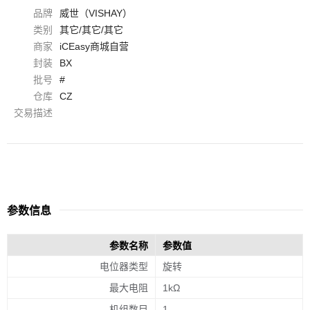
品牌
威世（VISHAY）
类别
其它/其它/其它
商家
iCEasy商城自营
封装
BX
批号
#
仓库
CZ
交易描述
参数信息
参数名称
参数值
电位器类型
旋转
最大电阻
1kΩ
机组数目
1