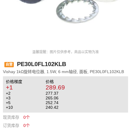
温馨提醒：图片仅供参考，商品以实物为准
PE30L0FL102KLB
自营
Vishay 1kΩ旋转电位器, 1.5W, 6 mm轴径, 面板, PE30L0FL102KLB
价格梯度
价格
+1
289.69
+2
277.37
+3
265.06
+5
252.74
+10
240.42
现货库存
0个
订货库存
0个