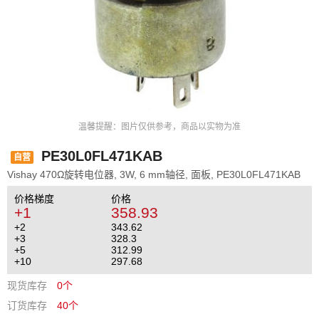
温馨提醒：图片仅供参考，商品以实物为准
PE30L0FL471KAB
自营
Vishay 470Ω旋转电位器, 3W, 6 mm轴径, 面板, PE30L0FL471KAB
价格梯度
价格
+1
358.93
+2
343.62
+3
328.3
+5
312.99
+10
297.68
现货库存
0个
订货库存
40个