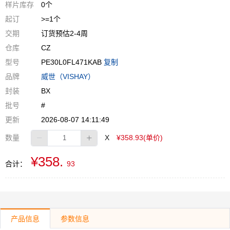
样片库存
0个
起订
>=1个
交期
订货预估2-4周
仓库
CZ
型号
PE30L0FL471KAB
复制
品牌
威世（VISHAY）
封装
BX
批号
#
更新
2026-08-07 14:11:49
数量
X
¥358.93(单价)
¥358.
合计：
93
产品信息
参数信息