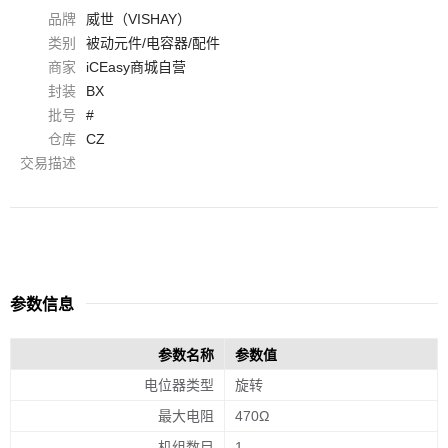
品牌
威世（VISHAY）
类别
被动元件/电容器/配件
商家
iCEasy商城自营
封装
BX
批号
#
仓库
CZ
交易描述
参数信息
参数名称
参数值
电位器类型
旋转
最大电阻
470Ω
机组数目
1