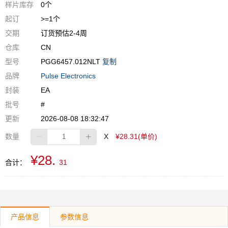
样片库存
0个
起订
>=1个
交期
订货预估2-4周
仓库
CN
型号
PGG6457.012NLT
复制
品牌
Pulse Electronics
封装
EA
批号
#
更新
2026-08-08 18:32:47
数量
X
¥28.31(单价)
¥28.
合计：
31
产品信息
参数信息