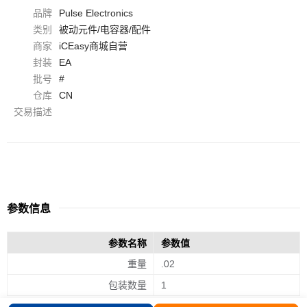
品牌
Pulse Electronics
类别
被动元件/电容器/配件
商家
iCEasy商城自营
封装
EA
批号
#
仓库
CN
交易描述
参数信息
参数名称
参数值
重量
.02
包装数量
1