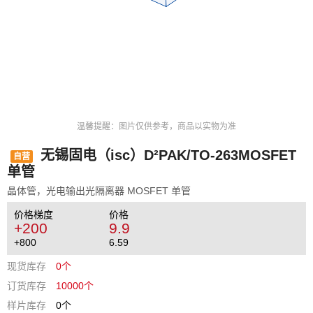
温馨提醒：图片仅供参考，商品以实物为准
无锡固电（isc）D²PAK/TO-263MOSFET
自营
单管
晶体管，光电输出光隔离器 MOSFET 单管
价格梯度
价格
+200
9.9
+800
6.59
现货库存
0个
订货库存
10000个
样片库存
0个