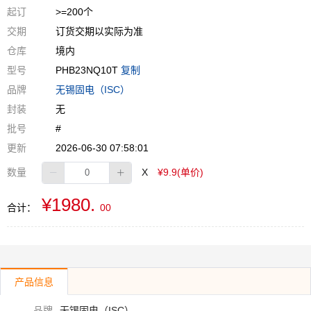
起订
>=200个
交期
订货交期以实际为准
仓库
境内
型号
PHB23NQ10T
复制
品牌
无锡固电（ISC）
封装
无
批号
#
更新
2026-06-30 07:58:01
数量
X
¥9.9(单价)
¥1980.
合计：
00
产品信息
品牌
无锡固电（ISC）