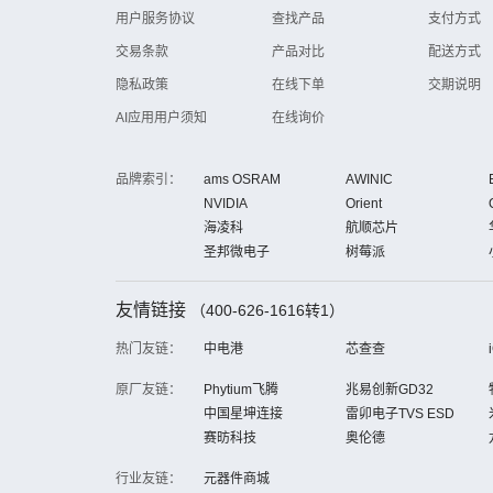
用户服务协议
查找产品
支付方式
交易条款
产品对比
配送方式
隐私政策
在线下单
交期说明
AI应用用户须知
在线询价
品牌索引：
ams OSRAM
AWINIC
NVIDIA
Orient
海凌科
航顺芯片
圣邦微电子
树莓派
友情链接
（400-626-1616转1）
热门友链：
中电港
芯查查
原厂友链：
Phytium飞腾
兆易创新GD32
中国星坤连接
雷卯电子TVS ESD
赛昉科技
奥伦德
行业友链：
元器件商城