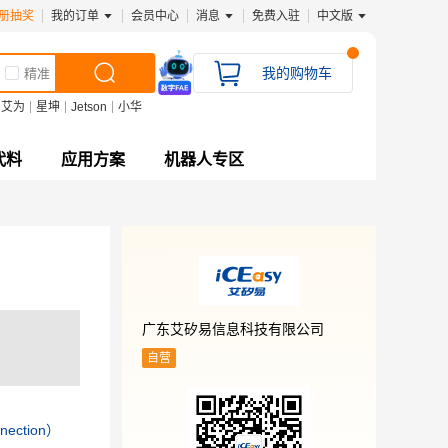
册抽奖
我的订单
会员中心
消息
免费入驻
中文版
我的购物车
精准
艾为
星坤
Jetson
小华
代料
应用方案
机器人专区
广东艾矽易信息科技有限公司
自营
ection）