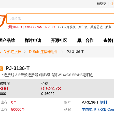
请登录
注
飞腾派PRO
ams OSRAM
NVIDIA
GD32开发板
犀牛派
英迪芯微
航顺
国产品牌
样片申请
开源社区
原厂合作
查替
ub、D 形连接器
D-Sub 连接器组件
PJ-3136-T
PJ-3136-T
营
Sub连接线 3.5音频连接器 6脚3级插脚W14xD6.55xH5透明色
格梯度
价格
300
0.52473
000
0.46029
货库存
0个
型号
PJ-3136-T
复制
货库存
50000个
品牌
中国星坤（XKB Conn