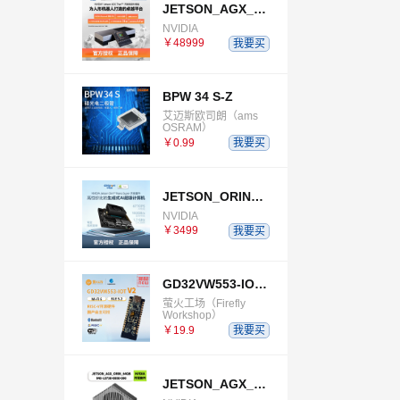
JETSON_AGX_THOR_DEVELOPER_KIT
NVIDIA
￥48999
我要买
BPW 34 S-Z
艾迈斯欧司朗（ams
OSRAM）
￥0.99
我要买
JETSON_ORIN_NANO_SUPER_DEVELOPER_KIT
NVIDIA
￥3499
我要买
GD32VW553-IOT-V2
萤火工场（Firefly
Workshop）
￥19.9
我要买
JETSON_AGX_ORIN_64GB_DEVELOPER_KIT