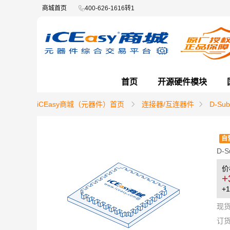
商城首页
400-626-1616转1
首页
开源硬件模块
iCEasy商城（元器件）首页
连接器/互连器件
D-S
自
D-
价
+
+1
现
订