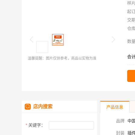
样
起
交
仓
数
合
温馨提醒：图片仅供参考，商品以实物为准
店内搜索
产品信息
品牌
中国
关键字：
封装
插