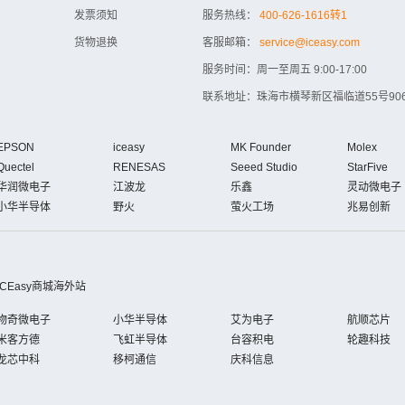
发票须知
服务热线：
400-626-1616转1
货物退换
客服邮箱：
service@iceasy.com
服务时间：周一至周五 9:00-17:00
联系地址：珠海市横琴新区福临道55号906
EPSON
iceasy
MK Founder
Molex
Quectel
RENESAS
Seeed Studio
StarFive
华润微电子
江波龙
乐鑫
灵动微电子
小华半导体
野火
萤火工场
兆易创新
iCEasy商城海外站
物奇微电子
小华半导体
艾为电子
航顺芯片
米客方德
飞虹半导体
台容积电
轮趣科技
龙芯中科
移柯通信
庆科信息