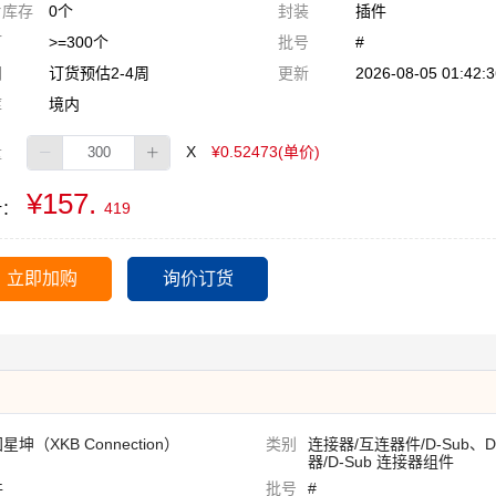
片库存
0个
封装
插件
订
>=300个
批号
#
期
订货预估2-4周
更新
2026-08-05 01:42:3
库
境内
量
X
¥0.52473(单价)
¥157.
计：
419
立即加购
询价订货
星坤（XKB Connection）
类别
连接器/互连器件/D-Sub、
器/D-Sub 连接器组件
件
批号
#