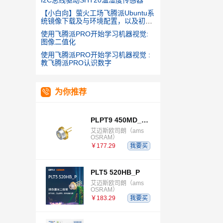
【小白向】萤火工场飞腾派Ubuntu系
统镜像下载及与环境配置，以及初学
GPIO的使用
使用飞腾派PRO开始学习机器视觉:
图像二值化
使用飞腾派PRO开始学习机器视觉 :
教飞腾派PRO认识数字
为你推荐
PLPT9 450MD_E E9633 B03B06
艾迈斯欧司朗（ams
OSRAM）
￥177.29
我要买
PLT5 520HB_P
艾迈斯欧司朗（ams
OSRAM）
￥183.29
我要买