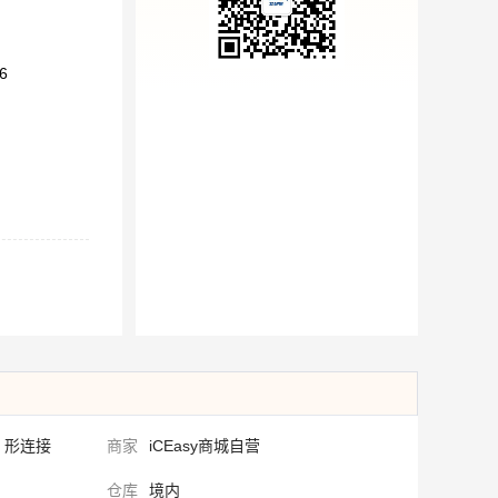
6
D 形连接
商家
iCEasy商城自营
仓库
境内