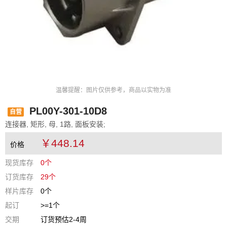
温馨提醒：图片仅供参考，商品以实物为准
PL00Y-301-10D8
自营
连接器, 矩形, 母, 1路, 面板安装;
￥448.14
价格
现货库存
0个
订货库存
29个
样片库存
0个
起订
>=1个
交期
订货预估2-4周