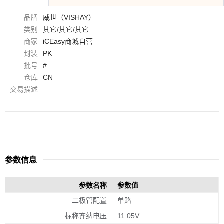
品牌
威世（VISHAY）
类别
其它/其它/其它
商家
iCEasy商城自营
封装
PK
批号
#
仓库
CN
交易描述
参数信息
参数名称
参数值
二极管配置
单路
标称齐纳电压
11.05V