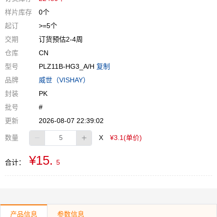
样片库存
0个
起订
>=5个
交期
订货预估2-4周
仓库
CN
型号
PLZ11B-HG3_A/H
复制
品牌
威世（VISHAY）
封装
PK
批号
#
更新
2026-08-07 22:39:02
数量
X
¥3.1(单价)
¥15.
合计：
5
产品信息
参数信息