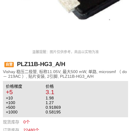
温馨提醒：图片仅供参考，商品以实物为准
PLZ11B-HG3_A/H
自营
Vishay 稳压二极管, 标称11.05V, 最大500 mW, 单路, microsmf （ do
－ 219AC ）, 贴片安装, 2引脚, PLZ11B-HG3_A/H
价格梯度
价格
+5
3.1
+10
1.98
+100
1.27
+500
0.91869
+1000
0.58195
现货库存
0个
订货库存
22480个