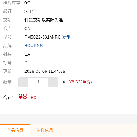
样片库存
0个
起订
>=1个
交期
订货交期以实际为准
仓库
CN
型号
PM5022-331M-RC
复制
品牌
BOURNS
封装
EA
批号
#
更新
2026-08-06 11:44:55
数量
X
¥8.63(单价)
¥8.
合计：
63
产品信息
参数信息