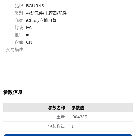
品牌
BOURNS
类别
被动元件/电容器/配件
商家
iCEasy商城自营
封装
EA
批号
#
仓库
CN
交易描述
参数信息
参数名称
参数值
重量
.004335
包装数量
1