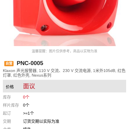
温馨提醒：图片仅供参考，商品以实物为准
PNC-0005
自营
Klaxon 声光报警器, 110 V 交流、230 V 交流电源, 1米外105dB, 红色
灯罩, 红色外壳, Nexus系列
面议
价格
库存
0个
样片库存
0个
起订
>=1个
交期
订货交期以实际为准