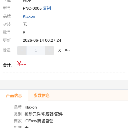
仓库
境外
型号
PNC-0005
复制
品牌
Klaxon
封装
无
批号
#
更新
2026-06-14 00:27:24
数量
X
¥--
¥--
合计：
产品信息
参数信息
品牌
Klaxon
类别
被动元件/电容器/配件
商家
iCEasy商城自营
封装
无