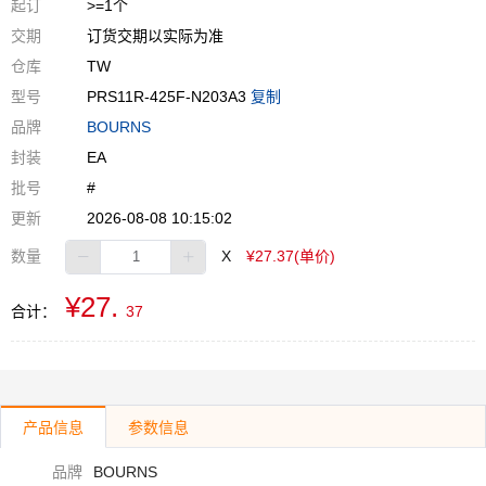
起订
>=1个
交期
订货交期以实际为准
仓库
TW
型号
PRS11R-425F-N203A3
复制
品牌
BOURNS
封装
EA
批号
#
更新
2026-08-08 10:15:02
数量
X
¥27.37(单价)
¥27.
合计：
37
产品信息
参数信息
品牌
BOURNS