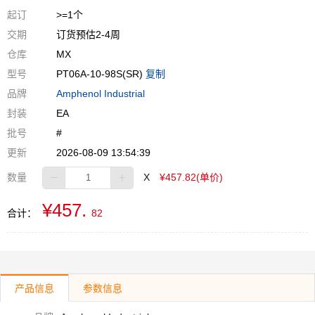
起订
>=1个
交期
订货预估2-4周
仓库
MX
型号
PT06A-10-98S(SR)
复制
品牌
Amphenol Industrial
封装
EA
批号
#
更新
2026-08-09 13:54:39
数量
X
¥457.82(单价)
¥457.
合计：
82
产品信息
参数信息