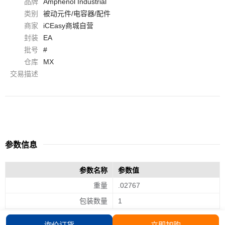
品牌
Amphenol Industrial
类别
被动元件/电容器/配件
商家
iCEasy商城自营
封装
EA
批号
#
仓库
MX
交易描述
参数信息
参数名称
参数值
重量
.02767
包装数量
1
询价订货
立即加购