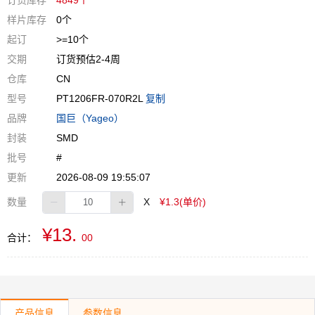
订货库存
4849个
样片库存
0个
起订
>=10个
交期
订货预估2-4周
仓库
CN
型号
PT1206FR-070R2L
复制
品牌
国巨（Yageo）
封装
SMD
批号
#
更新
2026-08-09 19:55:07
数量
X
¥1.3(单价)
¥13.
合计：
00
产品信息
参数信息