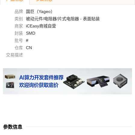
品牌
国巨（Yageo）
类别
被动元件/电阻器/片式电阻器 - 表面贴装
商家
iCEasy商城自营
封装
SMD
批号
#
仓库
CN
交易描述
参数信息