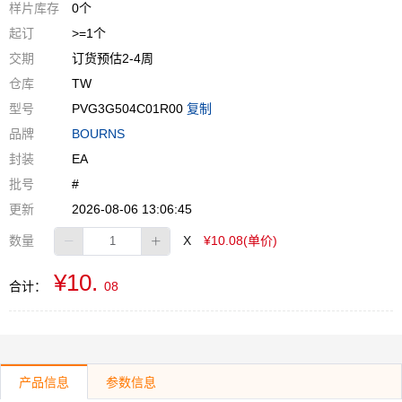
样片库存
0个
起订
>=1个
交期
订货预估2-4周
仓库
TW
型号
PVG3G504C01R00
复制
品牌
BOURNS
封装
EA
批号
#
更新
2026-08-06 13:06:45
数量
X
¥10.08(单价)
¥10.
合计：
08
产品信息
参数信息