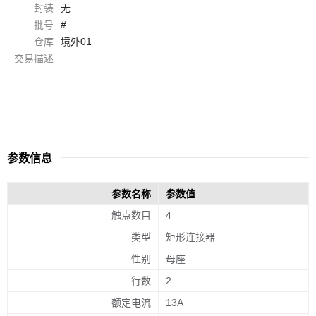
封装
无
批号
#
仓库
境外01
交易描述
参数信息
参数名称
参数值
触点数目
4
类型
矩形连接器
性别
母座
行数
2
额定电流
13A