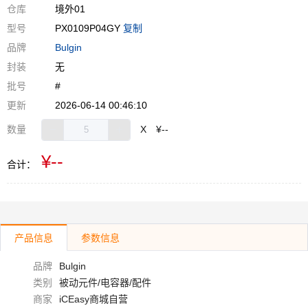
仓库
境外01
型号
PX0109P04GY
复制
品牌
Bulgin
封装
无
批号
#
更新
2026-06-14 00:46:10
数量
X
¥--
¥--
合计：
产品信息
参数信息
品牌
Bulgin
类别
被动元件/电容器/配件
商家
iCEasy商城自营