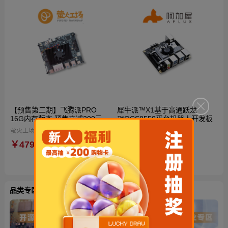
【预售第二期】飞腾派PRO
犀牛派™X1基于高通跃龙
16G内存版本 预售立减200元
™QCS8550平台机器人开发板
到手仅4599元！再送定制电源
萤火工场（Firefly Workshop）
阿加犀
与散热风扇！国产自主可控AI开
￥4799
￥3680
源硬件
品类专区