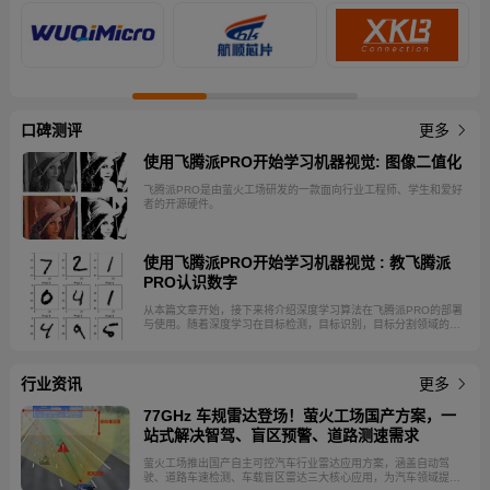
口碑测评
更多
使用飞腾派PRO开始学习机器视觉: 图像二值化
飞腾派PRO是由萤火工场研发的一款面向行业工程师、学生和爱好
者的开源硬件。
使用飞腾派PRO开始学习机器视觉 : 教飞腾派
PRO认识数字
从本篇文章开始，接下来将介绍深度学习算法在飞腾派PRO的部署
与使用。随着深度学习在目标检测，目标识别，目标分割领域的成
功实践，其在机器视觉的重要性毋庸置疑。作为边缘设备，飞腾派
PRO不需要对深度模型进行训练，在使用时用户更关注飞腾派PRO
的推理性能。 飞腾派PRO的CPU采用的是飞腾八核处理器，兼容
行业资讯
ARM V8指令集。处理器内集成高性能GPU和VPU，支持
更多
H.264/H.265 4K@100fps解码与2K@110fps编码，集成3T算力
NPU，可满足轻量级AI应用。本篇文章将介绍如何在飞腾派PRO上
77GHz 车规雷达登场！萤火工场国产方案，一
实现数字识别。
站式解决智驾、盲区预警、道路测速需求
萤火工场推出国产自主可控汽车行业雷达应用方案，涵盖自动驾
驶、道路车速检测、车载盲区雷达三大核心应用，为汽车领域提供